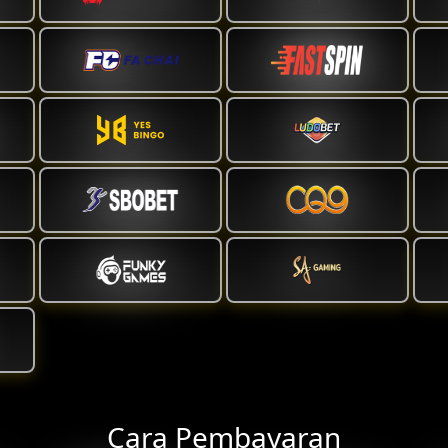
Cara Pembayaran