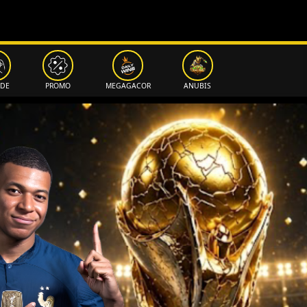
ADE
PROMO
MEGAGACOR
ANUBIS