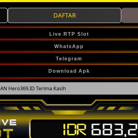
DAFTAR
Live RTP Slot
WhatsApp
Telegram
Download Apk