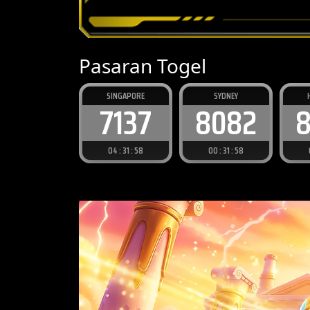
Pasaran Togel
SINGAPORE
SYDNEY
HONGKONG
7137
8082
8620
04 : 31 : 55
00 : 31 : 55
09 : 31 : 55