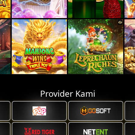
Provider Kami