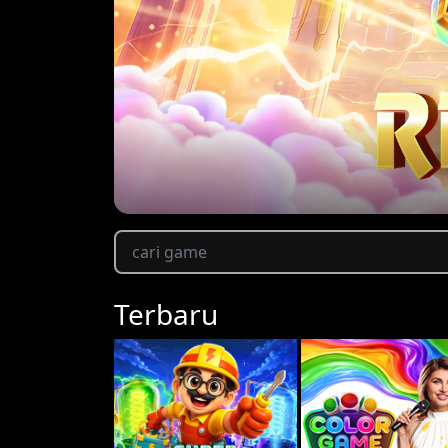
Terbaru