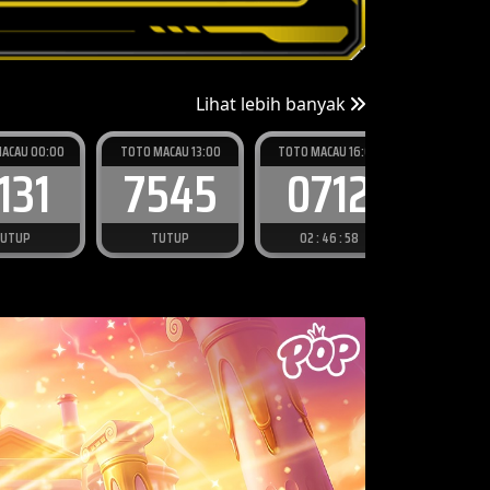
Lihat lebih banyak
ACAU 13:00
TOTO MACAU 16:00
TOTO MACAU 19:00
TOTO MAC
545
0712
9658
39
UTUP
02 : 46 : 55
05 : 46 : 55
08 : 4