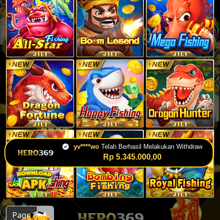
yv****wo
Telah Berhasil Melakukan Withdraw
✕
Rp 5.345.000,00
Page
1