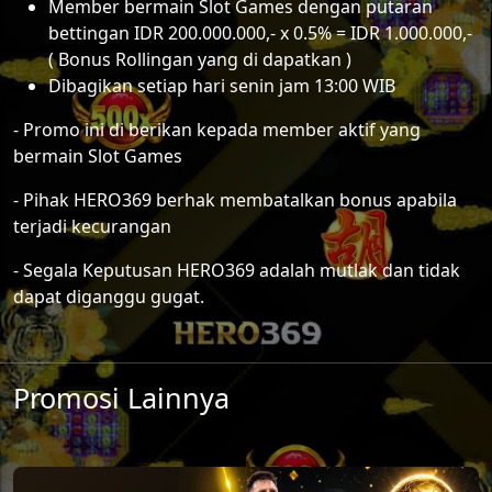
Member bermain Slot Games dengan putaran
bettingan IDR 200.000.000,- x 0.5% = IDR 1.000.000,-
( Bonus Rollingan yang di dapatkan )
Dibagikan setiap hari senin jam 13:00 WIB
- Promo ini di berikan kepada member aktif yang
bermain Slot Games
- Pihak HERO369 berhak membatalkan bonus apabila
terjadi kecurangan
- Segala Keputusan HERO369 adalah mutlak dan tidak
dapat diganggu gugat.
Promosi Lainnya