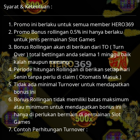
Syarat & Ketentuan :
Promo ini berlaku untuk semua member HERO369
Promo Bonus rollingan 0.5% ini hanya berlaku
untuk jenis permainan Slot Games
Bonus Rollingan akan di berikan dari TO ( Turn
Over ) total bettingan anda selama 1 minggu baik
kalah maupun menang.
Periode hitungan Rollingan di berikan setiap hari
Senin tanpa perlu di claim ( Otomatis Masuk )
Tidak ada minimal Turnover untuk mendapatkan
bonus ini
Bonus Rollingan tidak memiliki batas maksimum
atau minimum untuk mendapatkan bonus ini
hanya di perlukan bermain di permainan Slot
Games
Contoh Perhitungan Turnover :