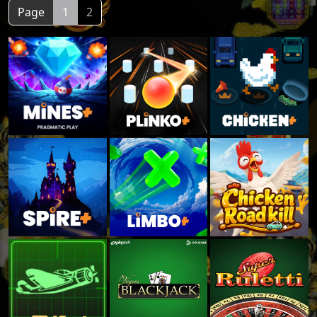
Page
1
2