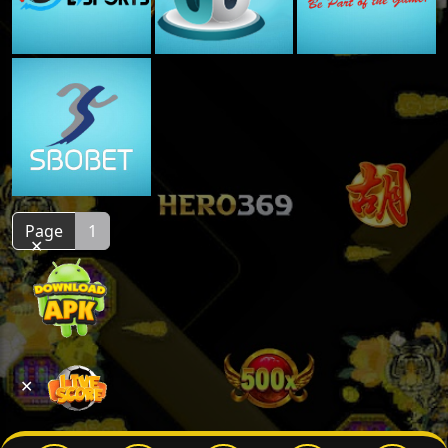
Page
1
✕
✕